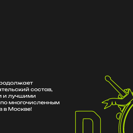
продолжает
тельский состав,
 и лучшими
 по многочисленным
 в Москве!