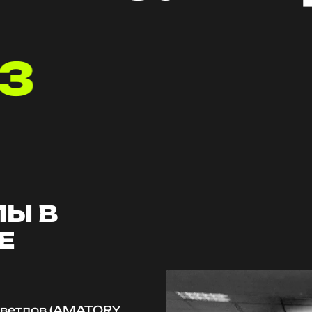
3
Ы В
Е
ветлов (AMATORY,